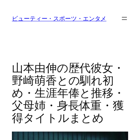
内
容
ビューティー・スポーツ・エンタメ
を
ス
キ
ッ
プ
山本由伸の歴代彼女・
野崎萌香との馴れ初
め・生涯年俸と推移・
父母姉・身長体重・獲
得タイトルまとめ