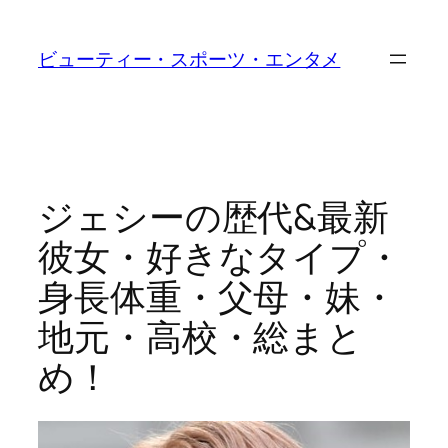
内
容
ビューティー・スポーツ・エンタメ
を
ス
キ
ッ
プ
ジェシーの歴代&最新
彼女・好きなタイプ・
身長体重・父母・妹・
地元・高校・総まと
め！