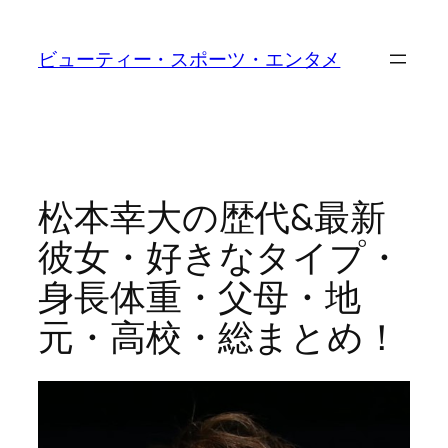
内
容
ビューティー・スポーツ・エンタメ
を
ス
キ
ッ
プ
松本幸大の歴代&最新
彼女・好きなタイプ・
身長体重・父母・地
元・高校・総まとめ！