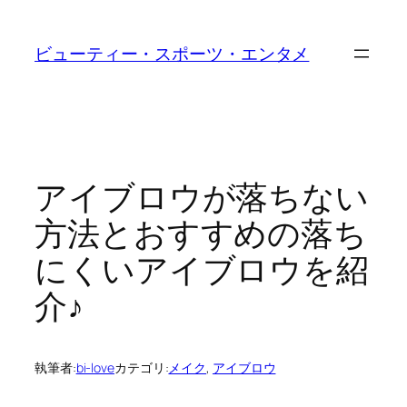
内
容
ビューティー・スポーツ・エンタメ
を
ス
キ
ッ
プ
アイブロウが落ちない
方法とおすすめの落ち
にくいアイブロウを紹
介♪
執筆者:
bi-love
カテゴリ:
メイク
, 
アイブロウ