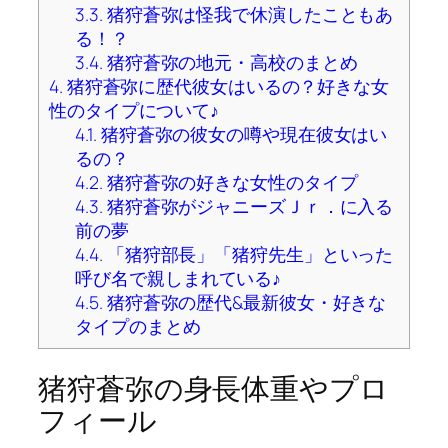
3.3.
猪狩蒼弥は怪我で休演したこともあ
る！？
3.4.
猪狩蒼弥の地元・高校のまとめ
4.
猪狩蒼弥に歴代彼女はいるの？好きな女
性のタイプについて♪
4.1.
猪狩蒼弥の彼女の噂や現在彼女はい
るの？
4.2.
猪狩蒼弥の好きな女性のタイプ
4.3.
猪狩蒼弥がジャニーズＪｒ．に入る
前の夢
4.4.
「猪狩部長」「猪狩先生」といった
呼び名で親しまれている♪
4.5.
猪狩蒼弥の歴代&最新彼女・好きな
タイプのまとめ
猪狩蒼弥の身長体重やプロ
フィール