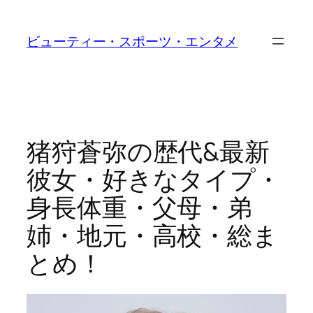
内
容
ビューティー・スポーツ・エンタメ
を
ス
キ
ッ
プ
猪狩蒼弥の歴代&最新
彼女・好きなタイプ・
身長体重・父母・弟
姉・地元・高校・総ま
とめ！