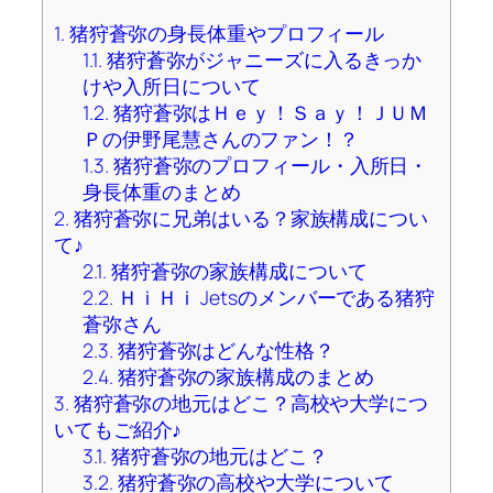
1.
猪狩蒼弥の身長体重やプロフィール
1.1.
猪狩蒼弥がジャニーズに入るきっか
けや入所日について
1.2.
猪狩蒼弥はＨｅｙ！Ｓａｙ！ＪＵＭ
Ｐの伊野尾慧さんのファン！？
1.3.
猪狩蒼弥のプロフィール・入所日・
身長体重のまとめ
2.
猪狩蒼弥に兄弟はいる？家族構成につい
て♪
2.1.
猪狩蒼弥の家族構成について
2.2.
ＨｉＨｉ Jetsのメンバーである猪狩
蒼弥さん
2.3.
猪狩蒼弥はどんな性格？
2.4.
猪狩蒼弥の家族構成のまとめ
3.
猪狩蒼弥の地元はどこ？高校や大学につ
いてもご紹介♪
3.1.
猪狩蒼弥の地元はどこ？
3.2.
猪狩蒼弥の高校や大学について