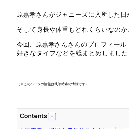
執筆者:
bi-love
カテゴリ:
SMILE-UP. (旧ジャニーズ)
原嘉孝さんがジャニーズに入所した日