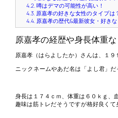
2.
原嘉孝の家族構成や兄弟について、性
2.1.
原嘉孝の兄弟は何人いるの？家族
2.2.
原嘉孝はどんな性格？パーソナ
2.3.
原嘉孝の出演舞台について！
2.4.
原嘉孝の家族構成のまとめ
3.
原嘉孝の地元はどこ？中学や高校大
3.1.
原嘉孝の地元はどこ？中学や高
3.2.
原嘉孝は大学には通っていたの
3.3.
原嘉孝のどの学部を選択したの
3.4.
原嘉孝の地元・高校のまとめ
4.
原嘉孝に歴代彼女はいるのか？
4.1.
気になる原嘉孝の歴代彼女につ
4.2.
噂はデマの可能性が高い！
4.3.
原嘉孝の好きな女性のタイプは
4.4.
原嘉孝の歴代&最新彼女・好き