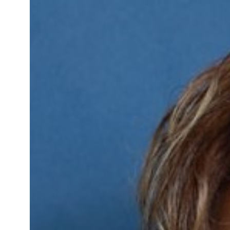
原嘉孝の歴代&最
母・姉・弟・地元