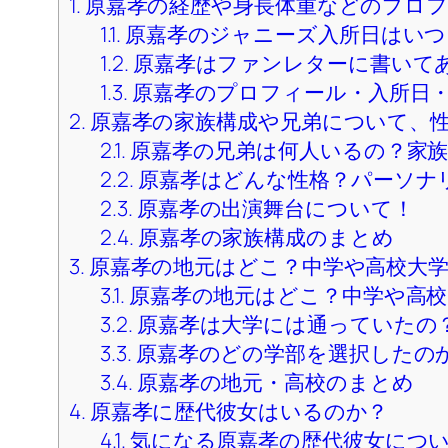
そして身長や体重もどれくらいなのか
今回、原嘉孝さんさんのプロフィール
好きなタイプなどを総まとめしました
（※このページの情報は執筆時点の情報です）
Contents
1.
原嘉孝の経歴や身長体重などのプロフ
1.1.
原嘉孝のジャニーズ入所日はいつ
1.2.
原嘉孝はファンレターに書いて
1.3.
原嘉孝のプロフィール・入所日