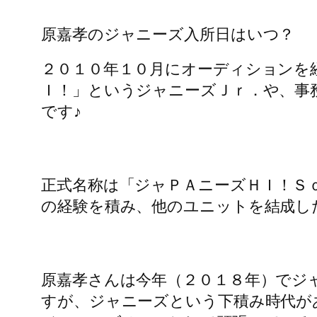
原嘉孝の経歴や身長体重な
原嘉孝（はらよしたか）さんは、１９
ニックネームやあだ名は「よし君」だ
身長は１７４ｃｍ、体重は６０ｋｇ、
趣味は筋トレだそうですが格好良くて
原嘉孝のジャニーズ入所日はいつ？
２０１０年１０月にオーディションを