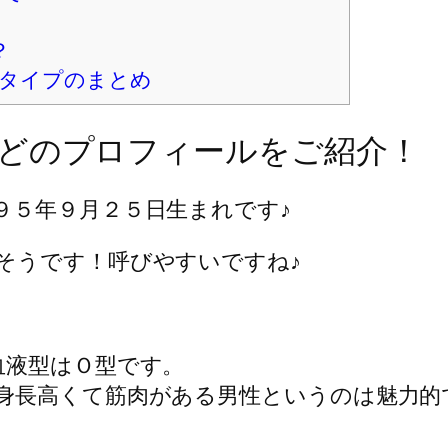
格やパーソナリティなどをご紹介♪
構成は？
リティについても♪
学について！
校はどこへ通っていた？
？
か
いて
？
なタイプのまとめ