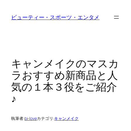
内
容
ビューティー・スポーツ・エンタメ
を
ス
キ
ッ
プ
キャンメイクのマスカ
ラおすすめ新商品と人
気の１本３役をご紹介
♪
執筆者:
bi-love
カテゴリ:
キャンメイク