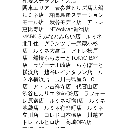
札幌ステラプレイス店
関東エリア 表参道ヒルズ店大船
ルミネ店 柏高島屋ステーション
モール店 渋谷モディ店 アトレ
恵比寿店 NEWoMan新宿店
MARK IS みなとみらい店 ルミネ
北千住 グランツリー武蔵小杉
店 ルミネ大宮店 アトレ松戸
店 船橋ららぽーとTOKYO-BAY
店 ラゾーナ川崎店 ららぽーと
横浜店 越谷レイクタウン店 ル
ミネ横浜店 玉川高島屋Ｓ･Ｃ
店 アトレ吉祥寺店 代官山店
渋谷ヒカリエ ShinQS店 ラフォー
レ原宿店 ルミネ新宿1店 ルミネ
池袋店 ルミネ有楽町店 ルミネ
立川店 コレド日本橋店 川越ア
トレマルヒロ店 高崎OPA店