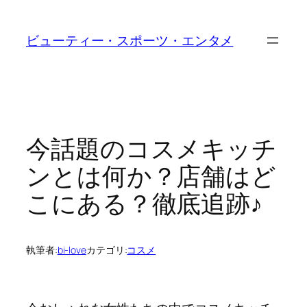
内
容
ビューティー・スポーツ・エンタメ
を
ス
キ
ッ
プ
今話題のコスメキッチ
ンとは何か？店舗はど
こにある？徹底追跡♪
執筆者:
bi-love
カテゴリ:
コスメ