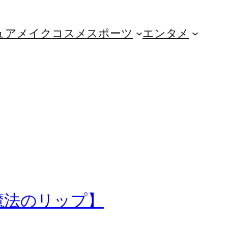
ュア
メイク
コスメ
スポーツ
エンタメ
魔法のリップ】