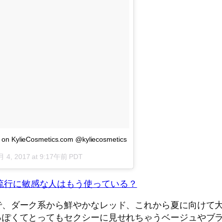
t on KylieCosmetics.com @kyliecosmetics
月 4, 2017 at 9:17午前 PDT
流行に敏感な人はもう使っている？
で、ダーク系から鮮やかなレッド、これから夏に向けて
っぽくてとってもセクシーに見せれちゃうベージュやブ