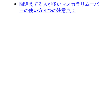
間違えてる人が多いマスカラリムーバ
ーの使い方４つの注意点！
←
ライバルに差をつ
本当は教えたくない
けるマスカラ下地の使
オススメのプチプラ
い方・選び方をレクチ
マスカラ３つをご紹
ャー！
介！
→
投稿をさらに読み込む