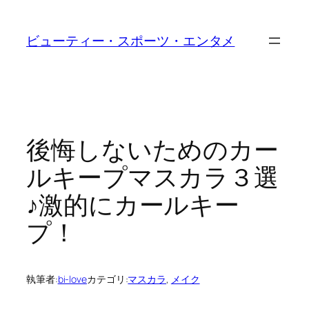
内
容
ビューティー・スポーツ・エンタメ
を
ス
キ
ッ
プ
後悔しないためのカー
ルキープマスカラ３選
♪激的にカールキー
プ！
執筆者:
bi-love
カテゴリ:
マスカラ
, 
メイク