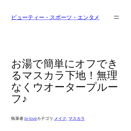
内
容
ビューティー・スポーツ・エンタメ
を
ス
キ
ッ
プ
お湯で簡単にオフでき
るマスカラ下地！無理
なくウオータープルー
フ♪
執筆者:
bi-love
カテゴリ:
メイク
, 
マスカラ