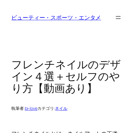
内
容
ビューティー・スポーツ・エンタメ
を
ス
キ
ッ
プ
フレンチネイルのデザ
イン４選＋セルフのや
り方【動画あり】
執筆者:
bi-love
カテゴリ:
ネイル