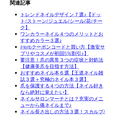
関連記事
トレンドネイルデザイン７選♪【ドッ
ト/ストーン/ジュエル/シール/花/チー
ク】
ワンカラーネイル４つのメリットとお
すすめカラー３選♪
iHerbクーポンコードと買い方【激安サ
プリやコスメが初回5%割引♪】
要注意！爪の異常３つの症状と対処法
【健康美爪を目指す方法】
おすすめネイル本６選【王道ネイル雑
誌３選＋究極のネイル本３選】
爪を保護する４つの方法【ネイル好き
なら絶対に覚えたい】
ネイルサロンマーチとは？充実のメニ
ューから痛ネイルまで♪
ネイル長さ出しの方法３選！スカルプ/