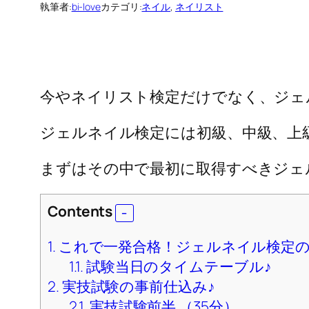
執筆者:
bi-love
カテゴリ:
ネイル
, 
ネイリスト
今やネイリスト検定だけでなく、ジェ
ジェルネイル検定には初級、中級、上
まずはその中で最初に取得すべきジェ
Contents
1.
これで一発合格！ジェルネイル検定の
1.1.
試験当日のタイムテーブル♪
2.
実技試験の事前仕込み♪
2.1.
実技試験前半 （35分）