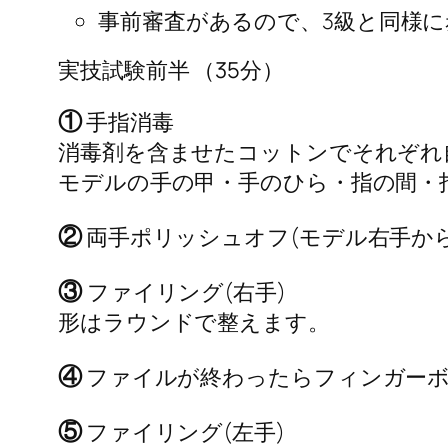
事前審査があるので、3級と同様
実技試験前半 （35分）
①
手指消毒
消毒剤を含ませたコットンでそれぞれ
モデルの手の甲・手のひら・指の間・
②
両手ポリッシュオフ(モデル右手から
③
ファイリング(右手)
形はラウンドで整えます。
④
ファイルが終わったらフィンガーボ
⑤
ファイリング(左手)