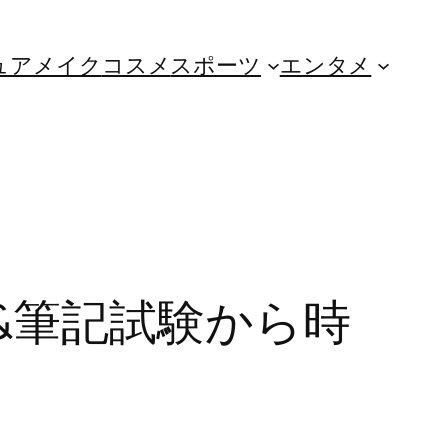
ュア
メイク
コスメ
スポーツ
エンタメ
&筆記試験から時