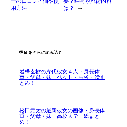
ーの口コミ評価や使
要？給与や施術内容
用方法
は？
→
投稿をさらに読み込む
岩橋玄樹の歴代彼女４人・身長体
重・父母・妹・ペット・高校・総ま
とめ！
松田元太の最新彼女の画像・身長体
重・父母・妹・高校大学・総まと
め！