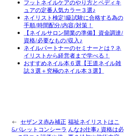
フットネイルケアのやり方とペディキ
ュアの定番人気カラー３選♪
ネイリスト検定1級試験に合格する為の
手順/時間配分/内容/対策！
【ネイルサロン開業の準備】資金調達/
資格/必要なもの/収入♪
ネイルパートナーのセミナーとは？ネ
イリストから経営者まで学べる！
おすすめネイル本６選【王道ネイル雑
誌３選＋究極のネイル本３選】
←
セザンヌ赤み補正
福祉ネイリストはこ
&パレットコンシーラ
んなお仕事♪ 資格は必