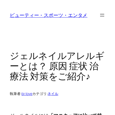
内
容
ビューティー・スポーツ・エンタメ
を
ス
キ
ッ
プ
ジェルネイルアレルギ
ーとは？ 原因 症状 治
療法 対策をご紹介♪
執筆者:
bi-love
カテゴリ:
ネイル