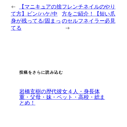
←
【マニキュアの捨
フレンチネイルのやり
て方】ビン/ハケ/中
方をご紹介！【短い爪
身が残ってる/固まっ
のセルフネイラー必見
てる
→
投稿をさらに読み込む
岩橋玄樹の歴代彼女４人・身長体
重・父母・妹・ペット・高校・総ま
とめ！