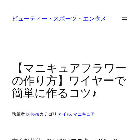
内
容
ビューティー・スポーツ・エンタメ
を
ス
キ
ッ
プ
【マニキュアフラワー
の作り方】ワイヤーで
簡単に作るコツ♪
執筆者:
bi-love
カテゴリ:
ネイル
, 
マニキュア